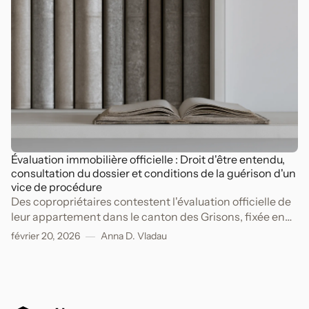
Évaluation immobilière officielle : Droit d'être entendu,
consultation du dossier et conditions de la guérison d'un
vice de procédure
Des copropriétaires contestent l'évaluation officielle de
leur appartement dans le canton des Grisons, fixée en
2020 par l'Office d'évaluation immobilière (ci-après:
février 20, 2026
Anna D. Vladau
l'Office).