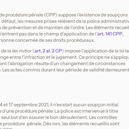
de de procédure pénale (CPP) suppose l’existence de soupçons
À défaut, les mesures prises relèvent de la police administrativ
s de prévention et de maintien de l’ordre. Les éléments recueil
n’entrent pas dans le champ d’application de l’
art. 141 CPP
,
ersonne concernée de ses droits procéduraux.
e de la
lex mitior
(
art. 2 al. 2 CP
) impose l’application de la loi la
nge entre l’infraction et le jugement. Ce principe ne s’appliq
dont l’abrogation résulte d’un changement de circonstances
ue. Les actes commis durant leur période de validité demeuren
14 et 17 septembre 2021, il n’existait aucun soupçon initial
re d’une procédure pénale. La police est intervenue à titre
 seul but d’en assurer le bon déroulement. Les contrôles
ne procédure pénale. Dès lors, les éléments recueillis sont