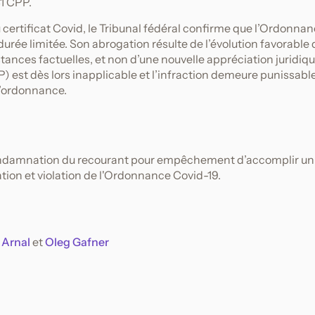
41 CPP.
du certificat Covid, le Tribunal fédéral confirme que l’Ordonna
 durée limitée. Son abrogation résulte de l’évolution favorable 
stances factuelles, et non d’une nouvelle appréciation juridiq
 CP) est dès lors inapplicable et l’infraction demeure punissabl
 l’ordonnance.
a condamnation du recourant pour empêchement d’accomplir un
uration et violation de l'Ordonnance Covid-19.
 Arnal
et
Oleg Gafner