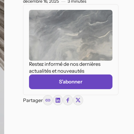
décembre 16, 2025
3
minutes
Restez informé de nos dernières
Federal Acts
actualités et nouveautés
Geneva
Source vérifiée
Glarus
Graubünder
Federal Act on Spatial
Planning
(SR 700)
Lucerne
Neuchâtel
Source vérifiée
Nidwalden
S’abonner
Swiss Criminal Procedure
Code
(SR 312.0)
Canton
Source: Swiss Federal
Compilation
Partager