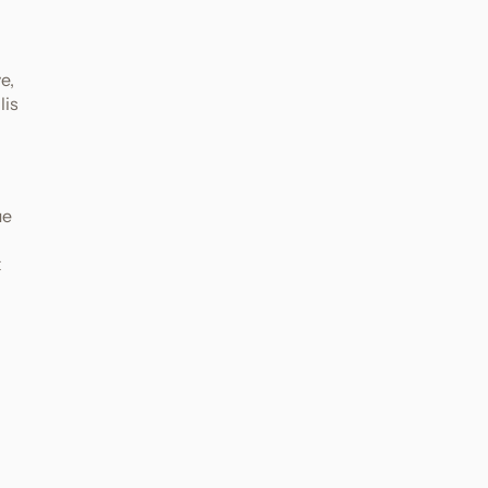
e,
lis
ue
t