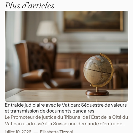
Plus d’articles
Entraide judiciaire avec le Vatican: Séquestre de valeurs
et transmission de documents bancaires
Le Promoteur de justice du Tribunal de l’État de la Cité du
Vatican a adressé à la Suisse une demande d’entraide
judiciaire dans le cadre d’une procédure pénale pour
juillet 10, 2026
Elisabetta Tizzoni