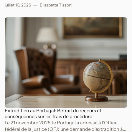
dans le cadre d'une procédure pénale pour péculat,
juillet 10, 2026
Elisabetta Tizzoni
escroquerie, appropriation indue et blanchiment
d'argent.
Extradition au Portugal: Retrait du recours et
conséquences sur les frais de procédure
Le 21 novembre 2025, le Portugal a adressé à l'Office
fédéral de la justice (OFJ) une demande d'extradition à