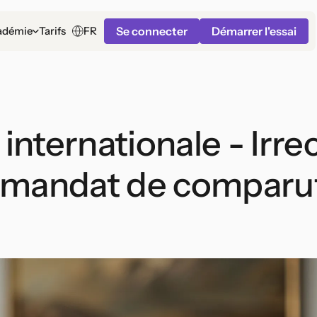
Se connecter
Démarrer l'essai
FR
adémie
Tarifs
 internationale - Irre
n mandat de comparu