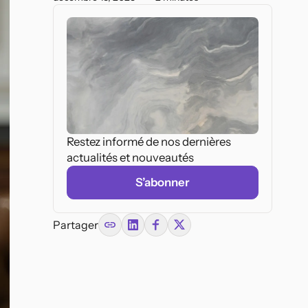
droit pénal.
Restez informé de nos dernières
Federal Acts
actualités et nouveautés
Geneva
Source vérifiée
Glarus
Graubünder
Federal Act on Spatial
Planning
(SR 700)
Lucerne
Neuchâtel
Source vérifiée
Nidwalden
S’abonner
Swiss Criminal Procedure
Code
(SR 312.0)
Canton
Source: Swiss Federal
Compilation
Partager