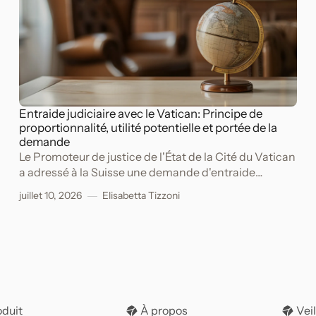
Entraide judiciaire avec le Vatican: Principe de
proportionnalité, utilité potentielle et portée de la
demande
Le Promoteur de justice de l'État de la Cité du Vatican
a adressé à la Suisse une demande d'entraide
judiciaire dans le cadre d'une procédure pénale pour
juillet 10, 2026
Elisabetta Tizzoni
péculat, escroquerie, appropriation indue et
blanchiment d'argent.
oduit
À propos
Veil