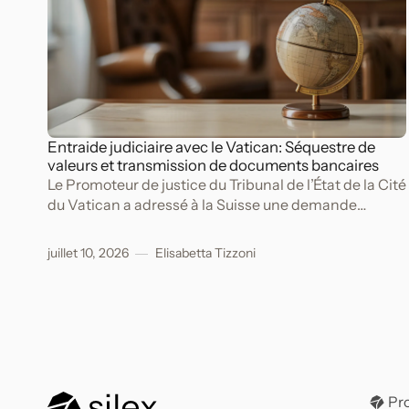
Entraide judiciaire avec le Vatican: Séquestre de
valeurs et transmission de documents bancaires
Le Promoteur de justice du Tribunal de l’État de la Cité
du Vatican a adressé à la Suisse une demande
d’entraide judiciaire dans le cadre d’une procédure
pénale pour péculat, escroquerie, appropriation
juillet 10, 2026
Elisabetta Tizzoni
indue et blanchiment d’argent.
Pr