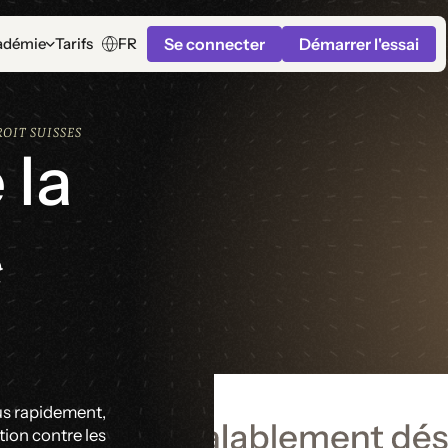
Se connecter
Démarrer l'essai
FR
adémie
Tarifs
OIT SUISSES
 la
e
us rapidement,
tion contre les