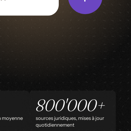
800'000+
en moyenne
sources juridiques, mises à jour
quotidiennement