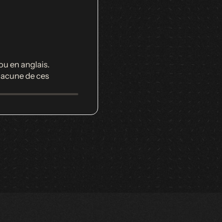
II
Silex raisonne sur les sources suiss
ou en anglais.
Recherche ancrée dans le corpus juridique
hacune de ces
complet de Suisse, chaque réponse étant
sources citées.