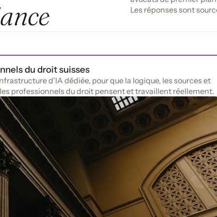
iance
Les réponses sont sourcé
BGer 4C.23/2006
restrictif (ATF 130 III 28 consid. 4.1 p. 31, 213 consid. 3.1 p. 
; 127 III 353 consid. 4a p. 353). Selon la jurisprudence
constante, les faits invoqués à l’appui d’un rejet sommair
Accéder à la source
nnels du droit suisses
nfrastructure d'IA dédiée, pour que la logique, les sources et
 les professionnels du droit pensent et travaillent réellement.