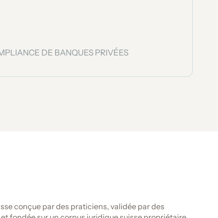
OMPLIANCE DE BANQUES PRIVÉES
Références
suisse conçue par des praticiens, validée par des
[1]
et fondée sur un corpus juridique suisse propriétaire.