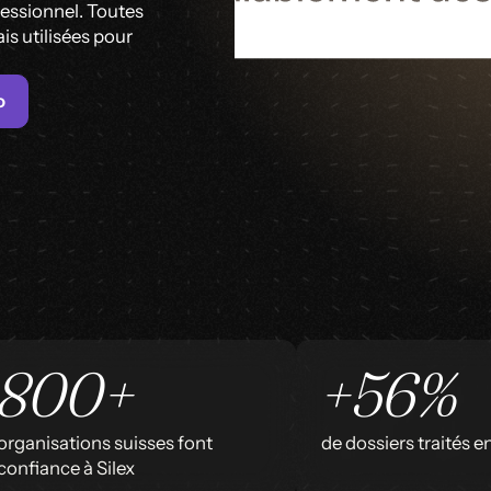
fessionnel. Toutes
is utilisées pour
o
800+
+56%
organisations suisses font
de dossiers traités 
confiance à Silex