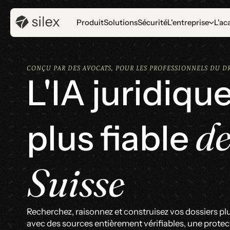
Produit
Solutions
Sécurité
L'entreprise
L'ac
CONÇU PAR DES AVOCATS, POUR LES PROFESSIONNELS DU DR
L'IA juridique
d
plus fiable
Suisse
Recherchez, raisonnez et construisez vos dossiers pl
avec des sources entièrement vérifiables, une protec