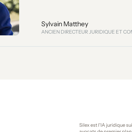
Sylvain Matthey
ANCIEN DIRECTEUR JURIDIQUE ET C
Silex est l'IA juridique 
Jurisprudence fédérale
avocats de premier plan 