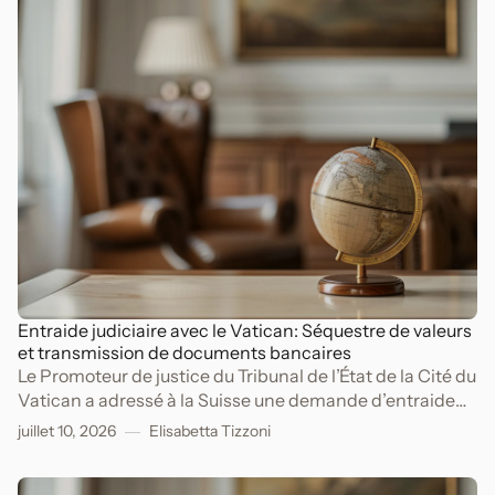
Entraide judiciaire avec le Vatican: Séquestre de valeurs
et transmission de documents bancaires
Le Promoteur de justice du Tribunal de l’État de la Cité du
Vatican a adressé à la Suisse une demande d’entraide
judiciaire dans le cadre d’une procédure pénale pour
juillet 10, 2026
Elisabetta Tizzoni
péculat, escroquerie, appropriation indue et
blanchiment d’argent.