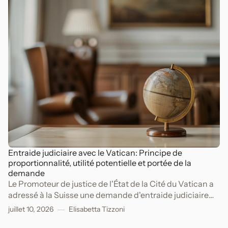
Entraide judiciaire avec le Vatican: Principe de
proportionnalité, utilité potentielle et portée de la
demande
Le Promoteur de justice de l'État de la Cité du Vatican a
adressé à la Suisse une demande d'entraide judiciaire
dans le cadre d'une procédure pénale pour péculat,
juillet 10, 2026
Elisabetta Tizzoni
escroquerie, appropriation indue et blanchiment