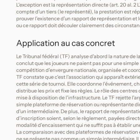
L'exception est la représentation directe (art. 20 al. 
compte d'un tiers (le représenté), la prestation est rép
prouver l'existence d'un rapport de représentation et
ou ce rapport doit découler clairement des circonstance
Application au cas concret
Le Tribunal fédéral (TF) analyse d'abord la nature de la
conclut que les joueurs ne paient pas pour une simple l
compétition d'envergure nationale, organisée et coordo
TF constate que c'est l'association qui apparaît extér
cette série de tournoi. Elle coordonne l'événement, choi
distribue les prix et fixe les règles. Le rôle des centre
mise à disposition de l'infrastructure. Le TF rejette l'a
simple plateforme de réservation ou représentante di
d'un intermédiaire. De plus, le rapport de représentat
d'inscription soient, selon le règlement, payées dir
modalité d'encaissement qui ne suffit pas à établir une
La comparaison avec des plateformes de réservation en 
ne se présente pas comme un simple intermédiaire. Il n