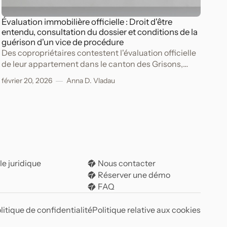
Évaluation immobilière officielle : Droit d'être
entendu, consultation du dossier et conditions de la
guérison d'un vice de procédure
Des copropriétaires contestent l'évaluation officielle
de leur appartement dans le canton des Grisons,
fixée en 2020 par l'Office d'évaluation immobilière
février 20, 2026
Anna D. Vladau
(ci-après: l'Office).
le juridique
Nous contacter
Réserver une démo
FAQ
litique de confidentialité
Politique relative aux cookies