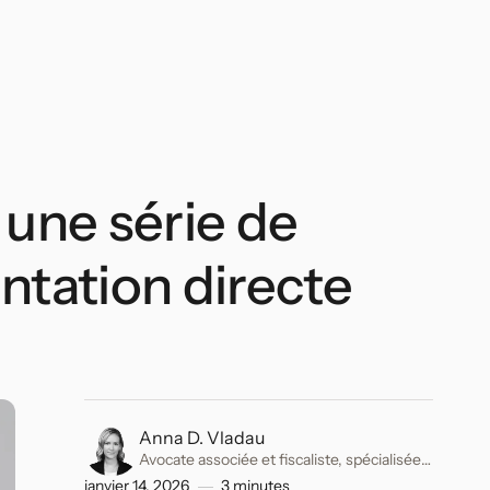
 une série de
ntation directe
Anna D. Vladau
Avocate associée et fiscaliste, spécialisée
en planification fiscale suisse et
janvier 14, 2026
3
minutes