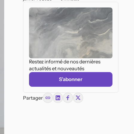
internationale. Chargée d'enseignement
en droit fiscal et droit privé.
Restez informé de nos dernières
Federal Acts
actualités et nouveautés
Geneva
Source vérifiée
Glarus
Graubünder
Federal Act on Spatial
Planning
(SR 700)
Lucerne
Neuchâtel
Source vérifiée
Nidwalden
S’abonner
Swiss Criminal Procedure
Code
(SR 312.0)
Canton
Source: Swiss Federal
Compilation
Partager