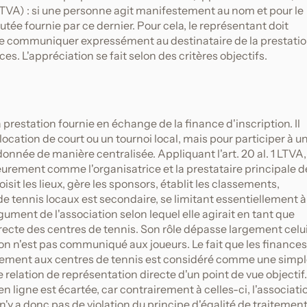
2 LTVA) : si une personne agit manifestement au nom et pour le
utée fournie par ce dernier. Pour cela, le représentant doit
 le communiquer expressément au destinataire de la prestatio
s. L'appréciation se fait selon des critères objectifs.
 prestation fournie en échange de la finance d'inscription. Il
ocation de court ou un tournoi local, mais pour participer à u
nnée de manière centralisée. Appliquant l'art. 20 al. 1 LTVA,
ieurement comme l'organisatrice et la prestataire principale d
sit les lieux, gère les sponsors, établit les classements,
s de tennis locaux est secondaire, se limitant essentiellement à
rgument de l'association selon lequel elle agirait en tant que
recte des centres de tennis. Son rôle dépasse largement celu
ion n'est pas communiqué aux joueurs. Le fait que les finances
ectement aux centres de tennis est considéré comme une simp
 relation de représentation directe d'un point de vue objectif.
ligne est écartée, car contrairement à celles-ci, l'associati
'y a donc pas de violation du principe d'égalité de traitemen