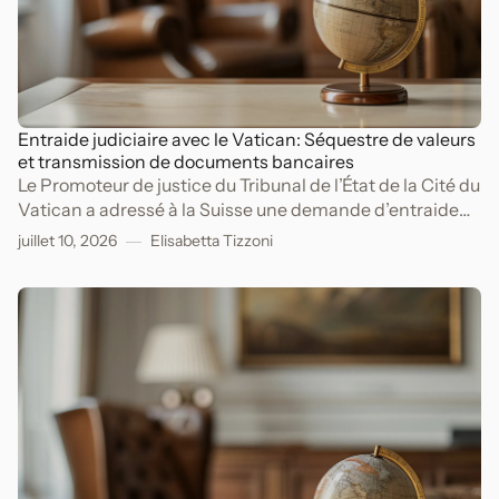
Entraide judiciaire avec le Vatican: Séquestre de valeurs
et transmission de documents bancaires
Le Promoteur de justice du Tribunal de l’État de la Cité du
Vatican a adressé à la Suisse une demande d’entraide
judiciaire dans le cadre d’une procédure pénale pour
juillet 10, 2026
Elisabetta Tizzoni
péculat, escroquerie, appropriation indue et
blanchiment d’argent.