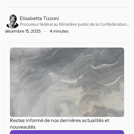
Elisabetta Tizzoni
Procureur fédéral au Ministère public de la Confédération.
Ancien avocat spécialisé en droit pénal.
décembre 15, 2025
4
minutes
Restez informé de nos dernières actualités et
nouveautés
Federal Acts
Geneva
Glarus
Source vérifiée
Graubünder
Federal Act on Spatial
Lucerne
Planning
(SR 700)