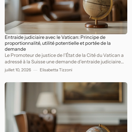
Entraide judiciaire avec le Vatican: Principe de
proportionnalité, utilité potentielle et portée de la
demande
Le Promoteur de justice de l'État de la Cité du Vatican a
adressé à la Suisse une demande d'entraide judiciaire
dans le cadre d'une procédure pénale pour péculat,
juillet 10, 2026
Elisabetta Tizzoni
escroquerie, appropriation indue et blanchiment
d'argent.