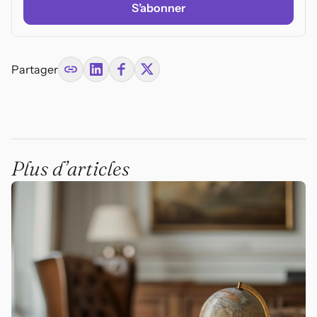
Neuchâtel
S’abonner
Nidwalden
Source vérifiée
Swiss Criminal Procedure
Code
(SR 312.0)
Canton
Source: Swiss Federal
Compilation
Partager
Plus d’articles