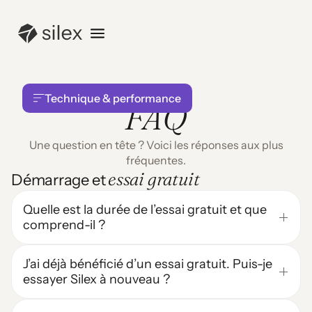
Technique & performance
FAQ
Une question en tête ? Voici les réponses aux plus
CATEGORIES
fréquentes.
essai gratuit
Démarrage et
Démarrage & essai
Quelle est la durée de l’essai gratuit et que
Documents & fichiers
comprend-il ?
Qualité des réponses
Technique & performance
L’essai gratuit dure 7 jours et vous donne un accès complet à
Compte & accès
toutes les fonctionnalités de Silex, sans carte bancaire
J’ai déjà bénéficié d’un essai gratuit. Puis-je
requise. Vous pouvez lancer des
recherches juridiques
,
Facturation
essayer Silex à nouveau ?
téléverser des documents, utiliser la recherche de sources et
Confidentialité & sécurité
explorer tous les modes disponibles. C’est le moyen le plus
Chaque adresse e-mail donne droit à un seul essai gratuit. Si
Contact & support
rapide de voir comment cet
assistant juridique
peut