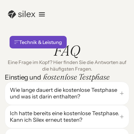
Technik & Leistung
FAQ
Eine Frage im Kopf? Hier finden Sie die Antworten auf
KATEGORIEN
die häufigsten Fragen.
kostenlose Testphase
Einstieg und
Erste Schritte & Testphase
Wie lange dauert die kostenlose Testphase
Dokumente & Dateien
und was ist darin enthalten?
Qualität der Antworten
Technik & Leistung
Die kostenlose Testphase dauert 7 Tage und gibt Ihnen
Konto & Zugriff
vollen Zugriff auf alle Funktionen von Silex, ohne Kreditkarte.
Ich hatte bereits eine kostenlose Testphase.
Sie können juristische Recherchen durchführen, Dokumente
Abrechnung
Kann ich Silex erneut testen?
hochladen, die Quellensuche nutzen und alle verfügbaren
Datenschutz & Sicherheit
Modi ausprobieren. So sehen Sie am schnellsten, wie sich
Jede E-Mail-Adresse ist für eine kostenlose Testphase
Kontakt & Support
dieser
juristische KI-Assistent
in Ihren Arbeitsablauf